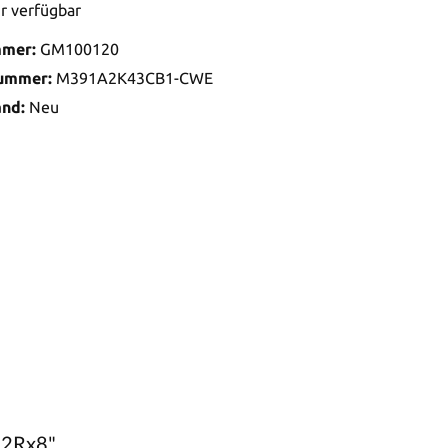
r verfügbar
mmer:
GM100120
nummer:
M391A2K43CB1-CWE
and:
Neu
 2Rx8"