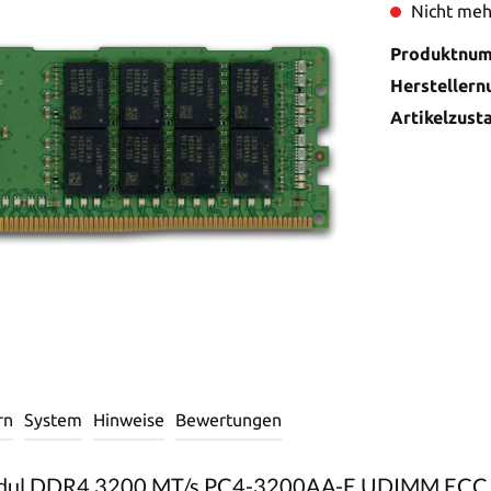
Nicht meh
Produktnu
Hersteller
Artikelzust
rn
System
Hinweise
Bewertungen
odul DDR4 3200 MT/s PC4-3200AA-E UDIMM ECC