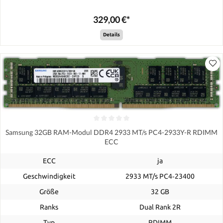
329,00 €*
Details
Samsung 32GB RAM-Modul DDR4 2933 MT/s PC4-2933Y-R RDIMM
ECC
ECC
ja
Geschwindigkeit
2933 MT/s PC4‑23400
Größe
32 GB
Ranks
Dual Rank 2R
Typ
RDIMM