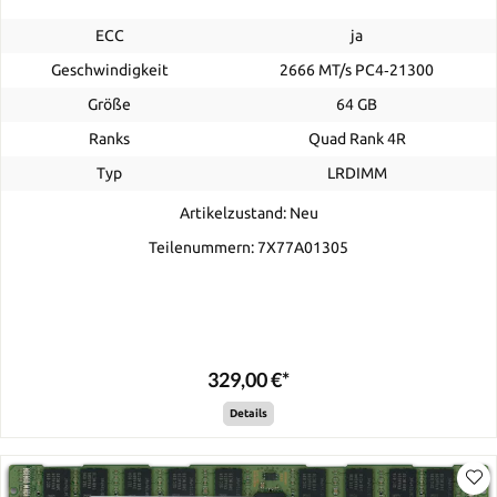
ECC
ja
Geschwindigkeit
2666 MT/s PC4‑21300
Größe
64 GB
Ranks
Quad Rank 4R
Typ
LRDIMM
Artikelzustand: Neu
Teilenummern: 7X77A01305
329,00 €*
Details