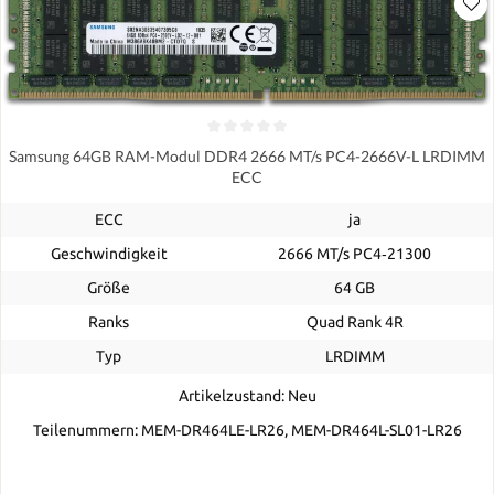
Samsung 64GB RAM-Modul DDR4 2666 MT/s PC4-2666V-L LRDIMM
ECC
ECC
ja
Geschwindigkeit
2666 MT/s PC4‑21300
Größe
64 GB
Ranks
Quad Rank 4R
Typ
LRDIMM
Artikelzustand: Neu
Teilenummern: MEM-DR464LE-LR26, MEM-DR464L-SL01-LR26