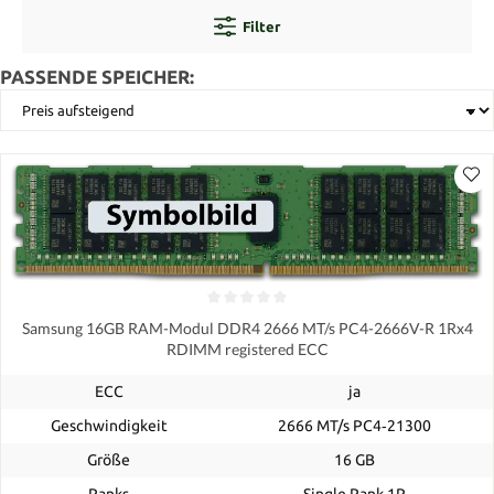
Filter
PASSENDE SPEICHER:
Samsung 16GB RAM-Modul DDR4 2666 MT/s PC4-2666V-R 1Rx4
RDIMM registered ECC
ECC
ja
Geschwindigkeit
2666 MT/s PC4‑21300
Größe
16 GB
Ranks
Single Rank 1R