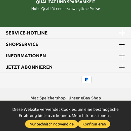
QUALITÄT UND SPARSAMKEIT
Hohe Qualität und erschwingliche Preise
SERVICE-HOTLINE
SHOPSERVICE
INFORMATIONEN
JETZT ABONNIEREN
Mac Speichershop
Unser eBay Shop
Diese Website verwendet Cookies, um eine bestmögliche
* Alle Preise inkl. gesetzl. Mehrwertsteuer zzgl.
Versandkosten
und
Erfahrung bieten zu können.
Mehr Informationen ...
ggf. Nachnahmegebühren, wenn nicht anders angegeben.
Nur technisch notwendige
Konfigurieren
2026
Green Memory