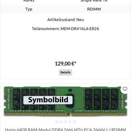
Typ
RDIMM
Artikelzustand: Neu
Teilenummern: MEM-DR416LA-ER26
129,00 €*
Details
Hynix 64GB RAM-Modul DDR4 2666 MT/s PC4-2666V-L LRDIMM