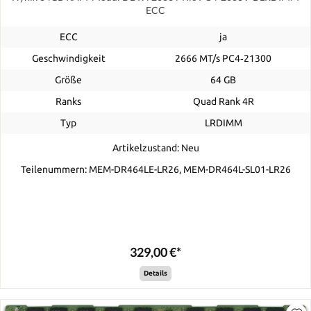
ECC
ECC
ja
Geschwindigkeit
2666 MT/s PC4‑21300
Größe
64 GB
Ranks
Quad Rank 4R
Typ
LRDIMM
Artikelzustand: Neu
Teilenummern: MEM-DR464LE-LR26, MEM-DR464L-SL01-LR26
329,00 €*
Details