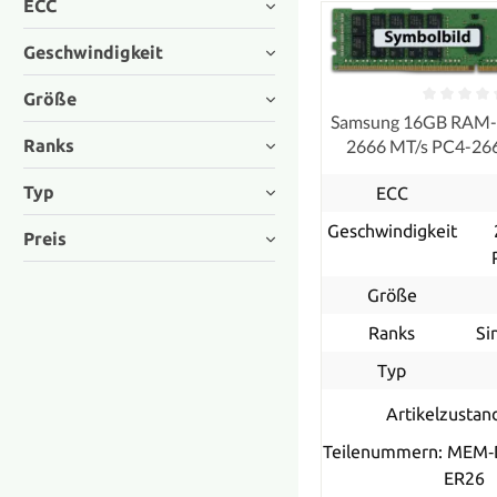
ECC
Geschwindigkeit
Größe
Samsung 16GB RAM
Ranks
2666 MT/s PC4-26
RDIMM registe
Typ
ECC
Geschwindigkeit
Preis
Größe
Ranks
Si
Typ
Artikelzustan
Teilenummern: MEM‐
ER26