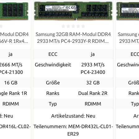
-Modul DDR4
Samsung 32GB RAM-Modul DDR4
Samsung
66V-R 1Rx4
2933 MT/s PC4-2933Y-R RDIMM
2933 MT
red ECC
ECC
ja
ECC
ja
EC
2666 MT/s
Geschwindigkeit
2933 MT/s
Geschwind
PC4‑21300
PC4‑23400
16 GB
Größe
32 GB
Grö
ngle Rank 1R
Ranks
Dual Rank 2R
Rank
RDIMM
Typ
RDIMM
Ty
d: Neu
Artikelzustand: Neu
Ar
DR416L‐CL02‐
Teilenummern: MEM‐DR432L‐CL01‐
Teilenum
ER29