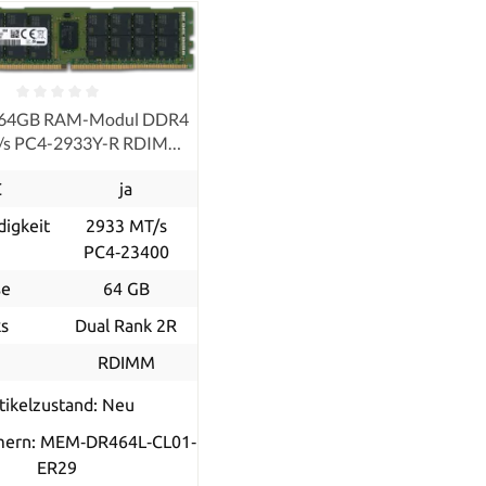
 64GB RAM-Modul DDR4
/s PC4-2933Y-R RDIMM
ECC
C
ja
igkeit
2933 MT/s
PC4‑23400
ße
64 GB
s
Dual Rank 2R
p
RDIMM
tikelzustand: Neu
mern: MEM‐DR464L‐CL01‐
ER29