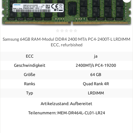
Samsung 64GB RAM-Modul DDR4 2400 MT/s PC4-2400T-L LRDIMM
ECC, refurbished
ECC
ja
Geschwindigkeit
2400MT/s PC4‑19200
Größe
64 GB
Ranks
Quad Rank 4R
Typ
LRDIMM
Artikelzustand: Aufbereitet
Teilenummern: MEM‐DR464L‐CL01‐LR24