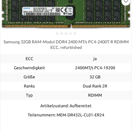
Samsung 32GB RAM-Modul DDR4 2400 MT/s PC4-2400T-R RDIMM
ECC, refurbished
ECC
ja
Geschwindigkeit
2400MT/s PC4‑19200
Größe
32 GB
Ranks
Dual Rank 2R
Typ
RDIMM
Artikelzustand: Aufbereitet
Teilenummern: MEM‐DR432L‐CL01‐ER24