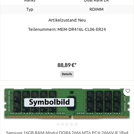
Typ
RDIMM
Artikelzustand: Neu
Teilenummern: MEM‐DR416L‐CL06‐ER24
88,89 €*
Details
Samsung 16GB RAM-Modul DDR4 2666 MT/s PC4-2666V-R 1Rx4