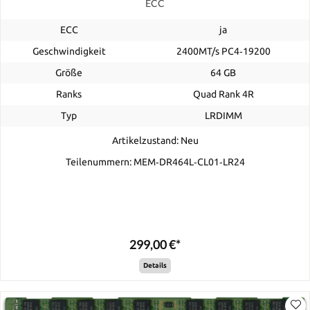
ECC
ECC
ja
Geschwindigkeit
2400MT/s PC4‑19200
Größe
64 GB
Ranks
Quad Rank 4R
Typ
LRDIMM
Artikelzustand: Neu
Teilenummern: MEM‐DR464L‐CL01‐LR24
299,00 €*
Details