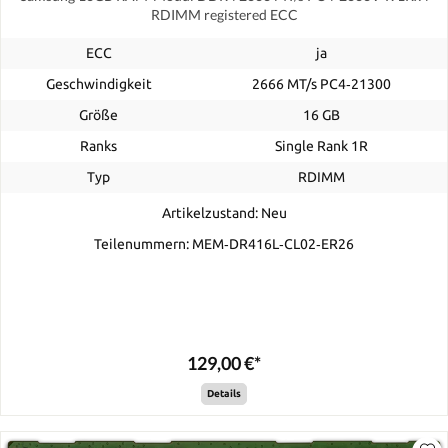
RDIMM registered ECC
ECC
ja
Geschwindigkeit
2666 MT/s PC4‑21300
Größe
16 GB
Ranks
Single Rank 1R
Typ
RDIMM
Artikelzustand: Neu
Teilenummern: MEM‐DR416L‐CL02‐ER26
129,00 €*
Details