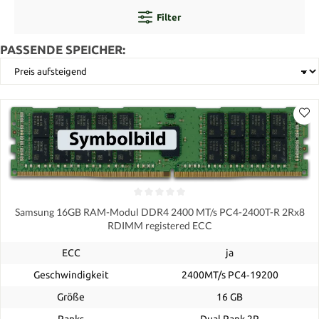
Filter
PASSENDE SPEICHER:
Samsung 16GB RAM-Modul DDR4 2400 MT/s PC4-2400T-R 2Rx8
RDIMM registered ECC
ECC
ja
Geschwindigkeit
2400MT/s PC4‑19200
Größe
16 GB
Ranks
Dual Rank 2R