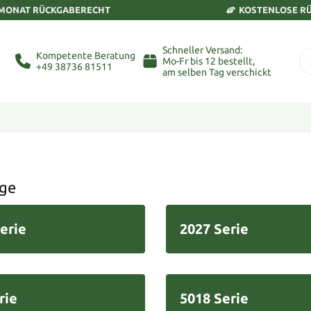
 MONAT RÜCKGABERECHT
KOSTENLOSE R
Schneller Versand:
Kompetente Beratung
Mo-Fr bis 12 bestellt,
+49 38736 81511
am selben Tag verschickt
age
erie
2027 Serie
rie
5018 Serie