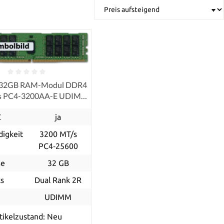
 32GB RAM-Modul DDR4
s PC4-3200AA-E UDIMM
ECC
C
ja
igkeit
3200 MT/s
PC4‑25600
ße
32 GB
s
Dual Rank 2R
p
UDIMM
tikelzustand: Neu