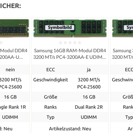
ICHER:
-Modul DDR4
Samsung 16GB RAM-Modul DDR4
Samsung
3200AA-U
3200 MT/s PC4-3200AA-E UDIMM
3200 MT/
 ECC
ECC 2Rx8
nein
ECC
ja
EC
3200 MT/s
Geschwindigkeit
3200 MT/s
Geschwind
PC4‑25600
PC4‑25600
16 GB
Größe
16 GB
Grö
ngle Rank 1R
Ranks
Dual Rank 2R
Rank
UDIMM
Typ
UDIMM
Ty
d: Neu
Artikelzustand: Neu
Ar