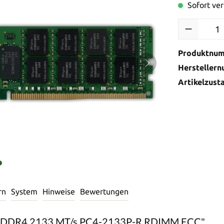
Sofort ver
Produktnu
Hersteller
Artikelzust
rn
System
Hinweise
Bewertungen
ul DDR4 2133 MT/s PC4-2133P-R RDIMM ECC"