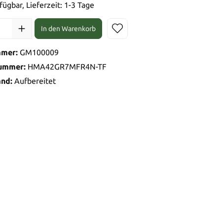
fügbar, Lieferzeit: 1-3 Tage
In den Warenkorb
mmer:
GM100009
nummer:
HMA42GR7MFR4N-TF
and:
Aufbereitet