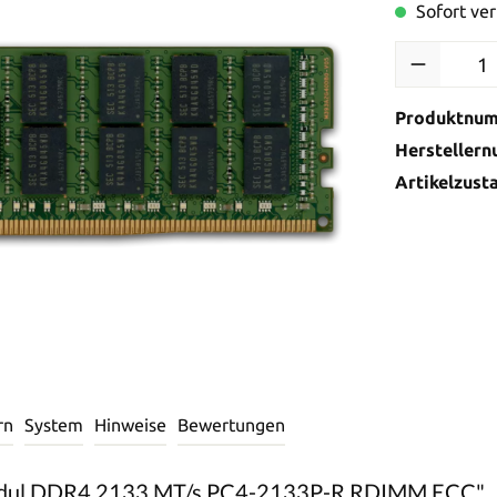
Sofort ver
Produktnu
Hersteller
Artikelzust
rn
System
Hinweise
Bewertungen
odul DDR4 2133 MT/s PC4-2133P-R RDIMM ECC"