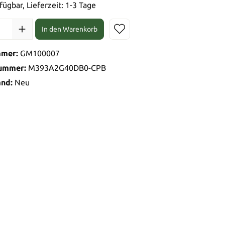
fügbar, Lieferzeit: 1-3 Tage
In den Warenkorb
mmer:
GM100007
nummer:
M393A2G40DB0-CPB
and:
Neu