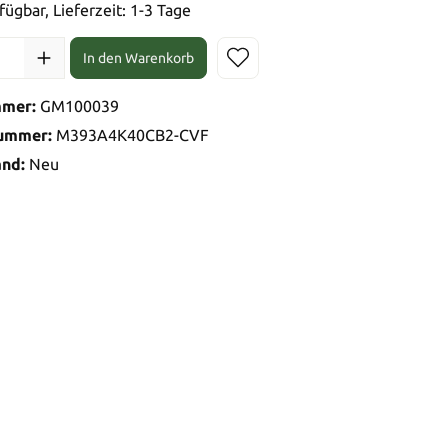
fügbar, Lieferzeit: 1-3 Tage
In den Warenkorb
mmer:
GM100039
nummer:
M393A4K40CB2-CVF
and:
Neu