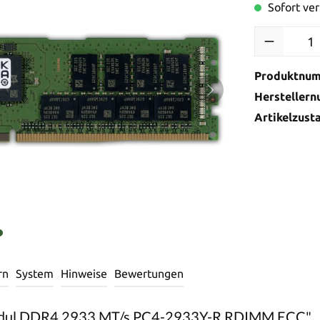
Sofort ver
Produktnu
Hersteller
Artikelzust
rn
System
Hinweise
Bewertungen
odul DDR4 2933 MT/s PC4-2933Y-R RDIMM ECC"